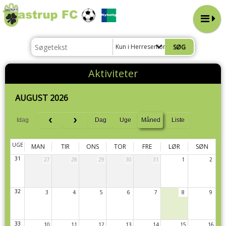
Kun i Herresenior bredde hold
Aktiviteter
AUGUST 2026
Idag
Dag
Uge
Måned
Liste
UGE
MAN
TIR
ONS
TOR
FRE
LØR
SØN
31
27
28
29
30
31
1
2
32
3
4
5
6
7
8
9
33
10
11
12
13
14
15
16