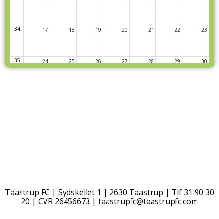
34
17
18
19
20
21
22
23
35
24
25
26
27
28
29
30
36
31
1
2
3
4
5
6
Taastrup FC | Sydskellet 1 | 2630 Taastrup | Tlf 31 90 30
20 | CVR 26456673 |
taastrupfc@taastrupfc.com