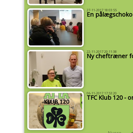
27-11-2017 18:03:55
En pålægschoko
22-11-2017 20:11:38
Ny cheftræner f
06-11-2017 17:53:20
TFC Klub 120 - 