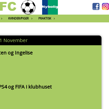
KVINDER/PIGER
PRAKTISK
11 November
ten og Ingelise
S4 og FIFA i klubhuset