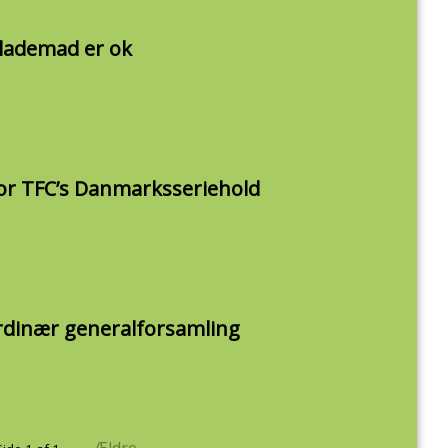
lademad er ok
or TFC’s Danmarksseriehold
ordinær generalforsamling