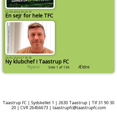
02-04-2026 20:26:19
En sejr for hele TFC
26-03-2026 07:18:58
Ny klubchef i Taastrup FC
Nyere
Ældre
Side 1 af 136
Taastrup FC | Sydskellet 1 | 2630 Taastrup | Tlf 31 90 30
20 | CVR 26456673 |
taastrupfc@taastrupfc.com