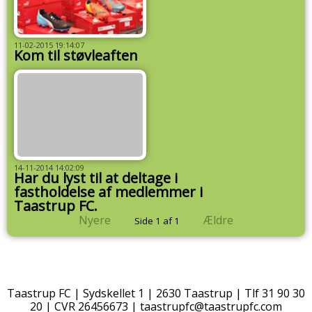
11-02-2015 19:14:07
Kom til støvleaften
14-11-2014 14:02:09
Har du lyst til at deltage i
fastholdelse af medlemmer i
Taastrup FC.
Nyere
Ældre
Side 1 af 1
Taastrup FC | Sydskellet 1 | 2630 Taastrup | Tlf 31 90 30
20 | CVR 26456673 |
taastrupfc@taastrupfc.com