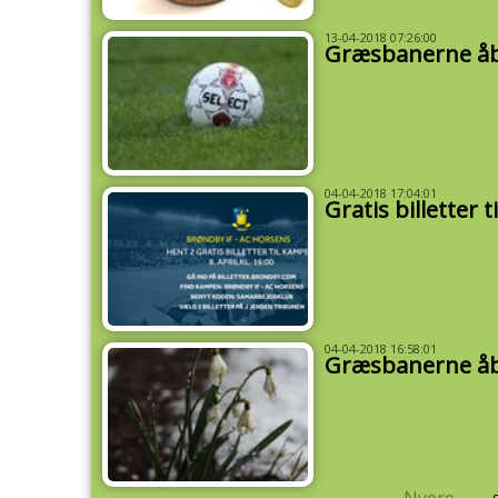
13-04-2018 07:26:00
Græsbanerne åbn
04-04-2018 17:04:01
Gratis billetter
04-04-2018 16:58:01
Græsbanerne åbn