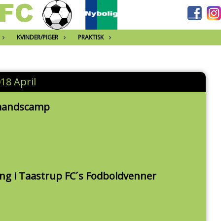
KVINDER/PIGER
PRAKTISK
18 April
lmandscamp
ng i Taastrup FC´s Fodboldvenner