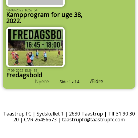
19-09-2022 16:59:54
Kampprogram for uge 38,
2022.
17-09-2022 13:54:56
Fredagsbold
Nyere
Ældre
Side 1 af 4
Taastrup FC | Sydskellet 1 | 2630 Taastrup | Tlf 31 90 30
20 | CVR 26456673 |
taastrupfc@taastrupfc.com